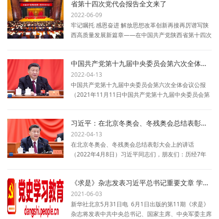
省第十四次党代会报告全文来了
2022-06-09
牢记嘱托 感恩奋进 解放思想改革创新再接再厉谱写陕
西高质量发展新篇章——在中国共产党陕西省第十四次
代表大会上的报告（2022年5月27日）刘···
中国共产党第十九届中央委员会第六次全体会议公报
2022-04-13
中国共产党第十九届中央委员会第六次全体会议公报
（2021年11月11日中国共产党第十九届中央委员会第
六次全体会议通过）中国共产党第十九届中央···
习近平：在北京冬奥会、冬残奥会总结表彰大会上的讲话
2022-04-13
在北京冬奥会、冬残奥会总结表彰大会上的讲话
（2022年4月8日）习近平同志们，朋友们：历经7年
艰辛努力，北京冬奥会、冬残奥会胜利举办，举国关···
《求是》杂志发表习近平总书记重要文章 学好“四史”，永葆初心、永担使命
2021-06-03
新华社北京5月31日电 6月1日出版的第11期《求是》
杂志将发表中共中央总书记、国家主席、中央军委主席