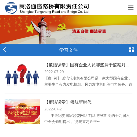
学习文件
【廉洁课堂】国有企业人员哪些属于监察对象？
2022-07-29
【案 例】 某汽轮电机有限公司是一家大型国有企业，
主要生产火力发电机组、风力发电机组等电力装备。该
公司的物资部门，在公···
【廉洁课堂】领航新时代
2022-07-21
中央纪委国家监委网站 刘廷飞报道 党的十九届六
中全会鲜明提出，“党确立习近平···